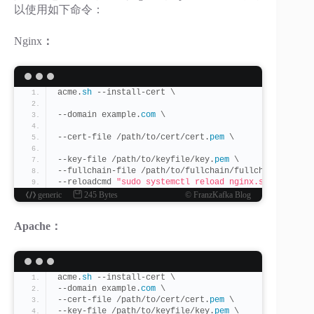
以使用如下命令：
Nginx
：
acme.
sh
 --install-cert \
--domain example.
com
 \ 
--cert-file /path/to/cert/cert.
pem
 \
--key-file /path/to/keyfile/key.
pem
 \
--fullchain-file /path/to/fullchain/fullchain.
pem
 \
--reloadcmd 
"sudo systemctl reload nginx.service"
generic
245 Bytes
© FranzKafka Blog
Apache：
acme.
sh
 --install-cert \
--domain example.
com
 \ 
--cert-file /path/to/cert/cert.
pem
 \
--key-file /path/to/keyfile/key.
pem
 \