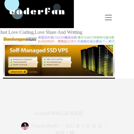
跳
过
内
容
Just Love Coding,Love Share And Writting
Acme申请SSL证书实践
FranzKafka95
2022 年 5 月 26 日
科学上网