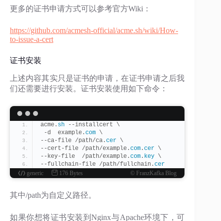
更多的证书申请方式可以参考官方Wiki：
https://github.com/acmesh-official/acme.sh/wiki/How-
to-issue-a-cert
证书安装
上述内容其实只是证书的申请，在证书申请之后我
们还需要进行安装。证书安装使用如下命令：
acme.
sh
 --installcert \
 -d  example.
com
 \
--ca-file /path/ca.
cer
 \
--cert-file /path/example.
com
.
cer
 \
--key-file  /path/example.
com
.
key
 \
--fullchain-file /path/fullchain.
cer
generic
176 Bytes
© FranzKafka Blog
其中/path为自定义路径。
如果你想将证书安装到Nginx与Apache环境下，可