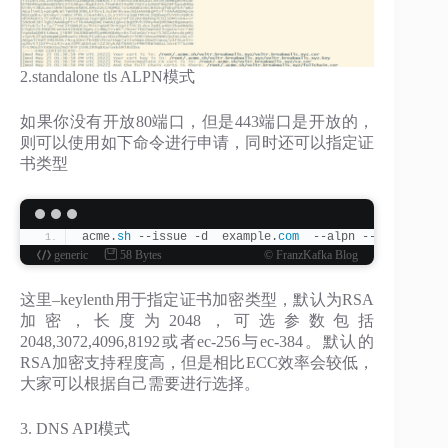
2.standalone tls ALPN模式
如果你没有开放80端口，但是443端口是开放的，
则可以使用如下命令进行申请，同时还可以指定证
书类型
acme.
sh
 --issue -d  example.
com
  --alpn --keylength 
generic
58 Bytes
© FranzKafka Blog
这里–keylenth用于指定证书加密类型，默认为RSA
加密，长度为2048，可选参数包括
2048,3072,4096,8192或者ec-256与ec-384。默认的
RSA加密支持程度高，但是相比ECC效率会较低，
大家可以根据自己需要进行选择。
3. DNS API模式