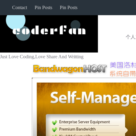
跳
Contact
Pin Posts
Pin Posts
过
内
容
个人
Just Love Coding,Love Share And Writting