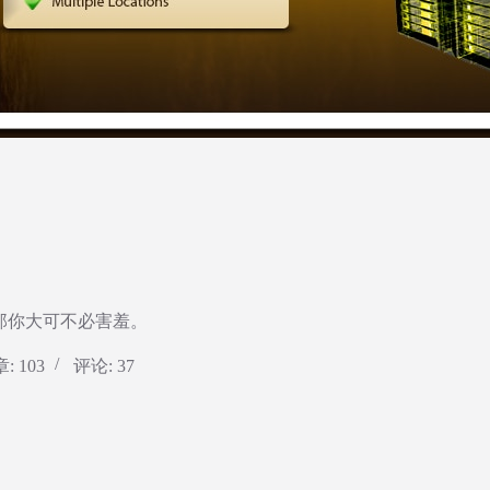
那你大可不必害羞。
: 103
评论: 37