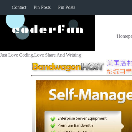
Skip
Contact
Pin Posts
Pin Posts
to
content
Homepa
Just Love Coding,Love Share And Writting