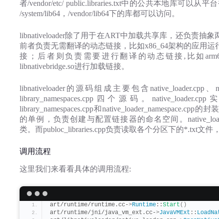
者/vendor/etc/ public.libraries.txt中的
/system/lib64，/vendor/lib64下的库都可以访问。
libnativeloader除了用于在ART中加载共享库，还负责抽象两种动态链
前者负责无需翻译的动态链接，比如x86_64架构的应用运行在x
接；后者则负责需要进行翻译的动态链接,比如arm6
libnativebridge.so进行加载链接。
libnativeloader的源码组成主要包含native_loader.cpp、native_
library_namespaces.cpp四个源码。native_load
library_namespaces.cpp和native_loader_namespace.cpp的
的单例，负责创建与配置链接器的命名空间。native_loader_name
类。而publoc_libraries.cpp负责读取各个分区下的*.tx
调用流程
这里我们来看看具体的调用流程:
art/runtime/runtime.cc-
>
Runtime
::
Start
()
art/runtime/jni/java_vm_ext.cc-
>
JavaVMExt
::
LoadNa