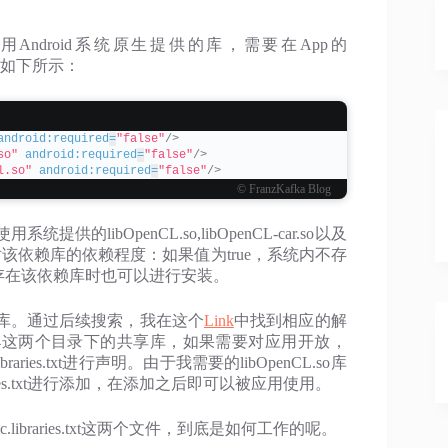
用Android系统原生提供的库，需要在App的
限配置,如下所示：
android:required
=
"false"
/>
so"
android:required
=
"false"
/>
l.so"
android:required
=
"false"
/>
© FranzKafka Blog
bOpenCL.so,libOpenCL-car.so以及
d用于标识该应用对该依赖库的依赖程度：如果值为true，系统内不存
不存在该依赖库时也可以进行安装。
库。通过后续搜索，我在这个
Link
中找到相应的解
b,/system/lib64这两个目录下的共享库，如果需要对应用开放，
public.libraries.txt进行声明。由于我需要的libOpenCL.so库
c.libraries.txt进行添加，在添加之后即可以被应用使用。
etc/public.libraries.txt这两个文件，到底是如何工作的呢。