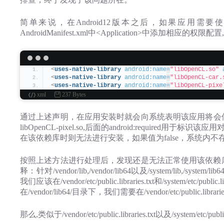
简单来说，在Android12版本之后，如果应用需要使
AndroidManifest.xml中<Application>中添加相应的权
<
uses-native-library
android:name
=
"libOpenCL.so"
<
uses-native-library
android:name
=
"libOpenCL-car.
<
uses-native-library
android:name
=
"libOpenCL-pixe
xml
237 Bytes
通过上述声明，在应用安装时就会向系统表明该应用将会使用系统提供的li
libOpenCL-pixel.so,后面的android:require
在该依赖库时则无法进行安装，如果值为false，系统内
按照上述方法进行处理后，发现还是无法正常使用该依赖
释：针对/vendor/lib,/vendor/lib64以及/system/li
我们应该在/vendor/etc/public.libraries.txt和/system/etc/
在/vendor/lib64/目录下，我们需要在/vendor/etc/publi
那么,类似于/vendor/etc/public.libraries.txt以及/system/