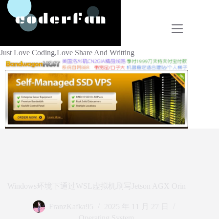
Skip
to
content
Just Love Coding,Love Share And Writting
Windows环境下通过WSL虚拟机刷写Jetson AGX Orin
FranzKafka95
2025 年 11 月 27 日
Operating System