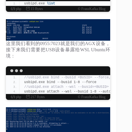
usbipd.exe 
list
php
15 Bytes
© FranzKafka Blog
这里我们看到的0955:7023就是我们的AGX设备，
接下来我们需要把USB设备暴露给WSL Ubuntu环
境：
//usbipd.exe bind --busid <BUSID> --force,BUSI
usbipd.exe bind --busid 1-8 --force
//usbipd.exe attach --wsl --busid=<BUSID> --aut
usbipd.exe attach --wsl --busid 1-8 --auto-attach
php
217 Bytes
© FranzKafka Blog