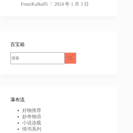
FranzKafka95
2024 年 1 月 3 日
百宝箱
无
结
果
瀑布流
好物推荐
妙奇物语
小说连载
情书系列