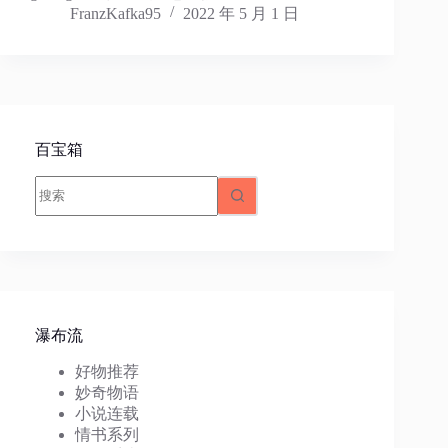
FranzKafka95
2022 年 5 月 1 日
百宝箱
无
结
果
瀑布流
好物推荐
妙奇物语
小说连载
情书系列